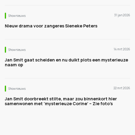
31 jan 2026
Shownieuws
Nieuw drama voor zangeres Sieneke Peters
14 mrt 2026
Shownieuws
Jan Smit gaat scheiden en nu duikt plots een mysterieuze
naam op
22 mrt 2026
Shownieuws
Jan Smit doorbreekt stilte, maar zou binnenkort hier
samenwonen met ‘mysterieuze Corine’ – Zie foto’s