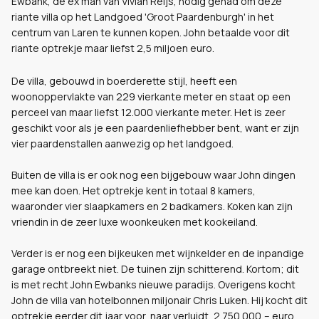
Ewbank, de ex man van Vivian Reijs, nodig gehad om deze
riante villa op het Landgoed 'Groot Paardenburgh' in het
centrum van Laren te kunnen kopen. John betaalde voor dit
riante optrekje maar liefst 2,5 miljoen euro.
De villa, gebouwd in boerderette stijl, heeft een
woonoppervlakte van 229 vierkante meter en staat op een
perceel van maar liefst 12.000 vierkante meter. Het is zeer
geschikt voor als je een paardenliefhebber bent, want er zijn
vier paardenstallen aanwezig op het landgoed.
Buiten de villa is er ook nog een bijgebouw waar John dingen
mee kan doen. Het optrekje kent in totaal 8 kamers,
waaronder vier slaapkamers en 2 badkamers. Koken kan zijn
vriendin in de zeer luxe woonkeuken met kookeiland.
Verder is er nog een bijkeuken met wijnkelder en de inpandige
garage ontbreekt niet. De tuinen zijn schitterend. Kortom; dit
is met recht John Ewbanks nieuwe paradijs. Overigens kocht
John de villa van hotelbonnen miljonair Chris Luken. Hij kocht dit
optrekje eerder dit jaar voor, naar verluidt, 2.750.000,-- euro