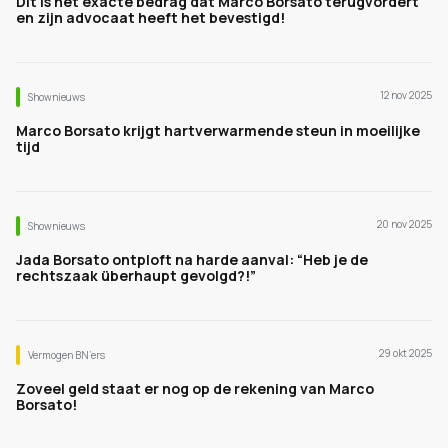
Dit is het exacte bedrag dat Marco Borsato terugvordert
en zijn advocaat heeft het bevestigd!
12 nov 2025
Shownieuws
Marco Borsato krijgt hartverwarmende steun in moeilijke
tijd
20 nov 2025
Shownieuws
Jada Borsato ontploft na harde aanval: “Heb je de
rechtszaak überhaupt gevolgd?!”
29 okt 2025
Vermogen BN’ers
Zoveel geld staat er nog op de rekening van Marco
Borsato!