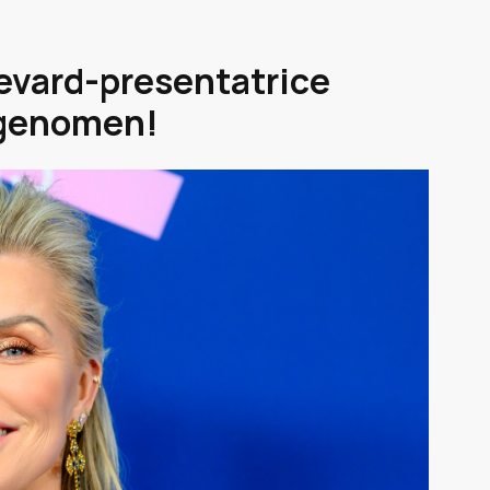
evard-presentatrice
egenomen!