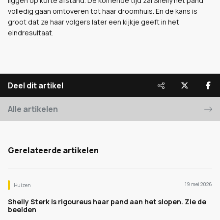
liggen op korte afstand. De komende tijd zal Shelly het pand
volledig gaan omtoveren tot haar droomhuis. En de kans is
groot dat ze haar volgers later een kijkje geeft in het
eindresultaat.
Deel dit artikel
Alle artikelen
Gerelateerde artikelen
19 mei 2026
Huizen
Shelly Sterk is rigoureus haar pand aan het slopen. Zie de
beelden