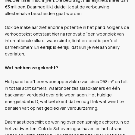
hebben laten inschrijven. Die bedraagt namelijk iets meer dan
€3 miljoen. Daarmee lijkt duidelijk dat de verbouwing
allesbehalve bescheiden gaat worden.
Ook de makelaar ziet enorme potentie in het pand. Volgens de
verkooptekst ontstaat hier na renovatie “een woonplek van
internationale allure, waar ruimte, licht en locatie perfect
samenkomen”. En eerlijk is eerlijk: dat kun je wel aan Shelly
overlaten.
Wat hebben ze gekocht?
Het pand heeft een woonoppervlakte van circa 258 m² en telt
in totaal acht kamers, waaronder zes slaapkamers en één
badkamer, verdeeld over drie woonlagen. Het huidige
energielabel is D, wat betekent dat er nog flink wat winst te
behalen valt op het gebied van verduurzaming.
Daarnaast beschikt de woning over een zonnige achtertuin op
het zuidwesten. Ook de Scheveningse haven en het strand