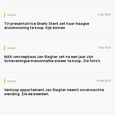
6 apr 2026
Huizen
TV-presentatrice Shelly Sterk zet haar Haagse
droomwoning te koop. Kijk binnen
3 apr 2026
Huizen
MAX-omroepbaas Jan Slagter zet na een jaar zijn
Scheveningse maisonnette alweer te koop. Zie foto’s
24 mei 2026
Huizen
Verkoop appartement Jan Slagter neemt onverwachte
wending. Zie de beelden.