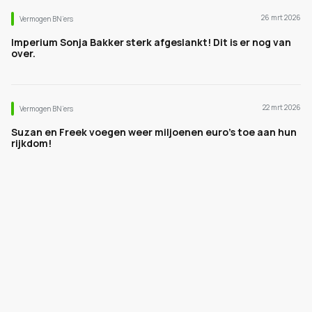
26 mrt 2026
Vermogen BN’ers
Imperium Sonja Bakker sterk afgeslankt! Dit is er nog van
over.
22 mrt 2026
Vermogen BN’ers
Suzan en Freek voegen weer miljoenen euro's toe aan hun
rijkdom!