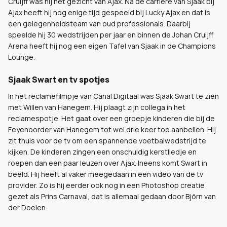
Cruijff was hij het gezicht van Ajax. Na de carrière van Sjaak bij
Ajax heeft hij nog enige tijd gespeeld bij Lucky Ajax en dat is
een gelegenheidsteam van oud professionals. Daarbij
speelde hij 30 wedstrijden per jaar en binnen de Johan Cruijff
Arena heeft hij nog een eigen Tafel van Sjaak in de Champions
Lounge.
Sjaak Swart en tv spotjes
In het reclamefilmpje van Canal Digitaal was Sjaak Swart te zien
met Willen van Hanegem. Hij plaagt zijn collega in het
reclamespotje. Het gaat over een groepje kinderen die bij de
Feyenoorder van Hanegem tot wel drie keer toe aanbellen. Hij
zit thuis voor de tv om een spannende voetbalwedstrijd te
kijken. De kinderen zingen een onschuldig kerstliedje en
roepen dan een paar leuzen over Ajax. Ineens komt Swart in
beeld. Hij heeft al vaker meegedaan in een video van de tv
provider. Zo is hij eerder ook nog in een Photoshop creatie
gezet als Prins Carnaval, dat is allemaal gedaan door Björn van
der Doelen.