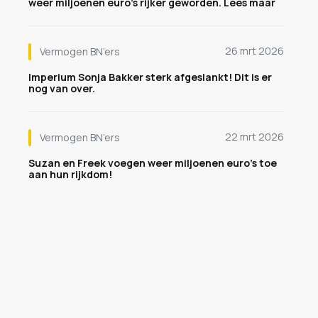
weer miljoenen euro's rijker geworden. Lees maar
26 mrt 2026
Vermogen BN’ers
Imperium Sonja Bakker sterk afgeslankt! Dit is er
nog van over.
22 mrt 2026
Vermogen BN’ers
Suzan en Freek voegen weer miljoenen euro's toe
aan hun rijkdom!