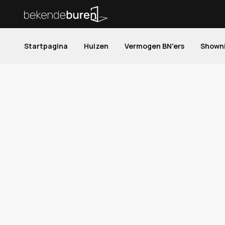
Startpagina
Huizen
Vermogen BN'ers
Shown