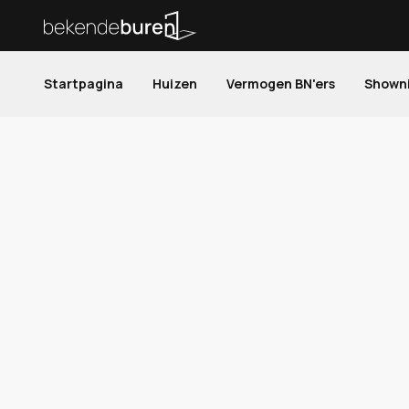
Startpagina
Huizen
Vermogen BN'ers
Shown