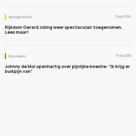
12 apr 2026
Vermogen BN’ers
Rijkdom Gerard Joling weer spectaculair toegenomen.
Lees maar!
8 nov 2025
Shownieuws
Johnny de Mol openhartig over pijnlijke kwestie: “Ik krijg er
buikpijn van”