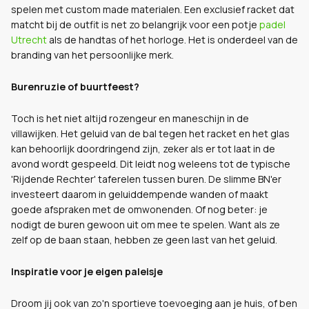
spelen met custom made materialen. Een exclusief racket dat
matcht bij de outfit is net zo belangrijk voor een potje
padel
Utrecht
als de handtas of het horloge. Het is onderdeel van de
branding van het persoonlijke merk.
Burenruzie of buurtfeest?
Toch is het niet altijd rozengeur en maneschijn in de
villawijken. Het geluid van de bal tegen het racket en het glas
kan behoorlijk doordringend zijn, zeker als er tot laat in de
avond wordt gespeeld. Dit leidt nog weleens tot de typische
'Rijdende Rechter' taferelen tussen buren. De slimme BN'er
investeert daarom in geluiddempende wanden of maakt
goede afspraken met de omwonenden. Of nog beter: je
nodigt de buren gewoon uit om mee te spelen. Want als ze
zelf op de baan staan, hebben ze geen last van het geluid.
Inspiratie voor je eigen paleisje
Droom jij ook van zo'n sportieve toevoeging aan je huis, of ben