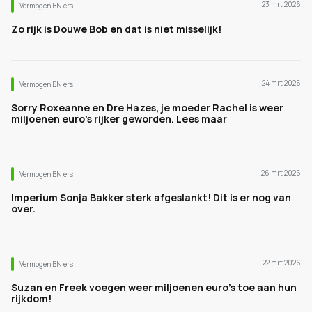
23 mrt 2026
Vermogen BN’ers
Zo rijk is Douwe Bob en dat is niet misselijk!
24 mrt 2026
Vermogen BN’ers
Sorry Roxeanne en Dre Hazes, je moeder Rachel is weer
miljoenen euro's rijker geworden. Lees maar
26 mrt 2026
Vermogen BN’ers
Imperium Sonja Bakker sterk afgeslankt! Dit is er nog van
over.
22 mrt 2026
Vermogen BN’ers
Suzan en Freek voegen weer miljoenen euro's toe aan hun
rijkdom!