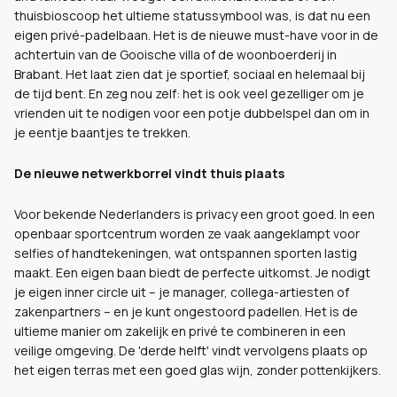
thuisbioscoop het ultieme statussymbool was, is dat nu een
eigen privé-padelbaan. Het is de nieuwe must-have voor in de
achtertuin van de Gooische villa of de woonboerderij in
Brabant. Het laat zien dat je sportief, sociaal en helemaal bij
de tijd bent. En zeg nou zelf: het is ook veel gezelliger om je
vrienden uit te nodigen voor een potje dubbelspel dan om in
je eentje baantjes te trekken.
De nieuwe netwerkborrel vindt thuis plaats
Voor bekende Nederlanders is privacy een groot goed. In een
openbaar sportcentrum worden ze vaak aangeklampt voor
selfies of handtekeningen, wat ontspannen sporten lastig
maakt. Een eigen baan biedt de perfecte uitkomst. Je nodigt
je eigen inner circle uit – je manager, collega-artiesten of
zakenpartners – en je kunt ongestoord padellen. Het is de
ultieme manier om zakelijk en privé te combineren in een
veilige omgeving. De 'derde helft' vindt vervolgens plaats op
het eigen terras met een goed glas wijn, zonder pottenkijkers.