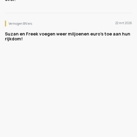
22 mrt 2026
Vermogen BN’ers
Suzan en Freek voegen weer miljoenen euro's toe aan hun
rijkdom!