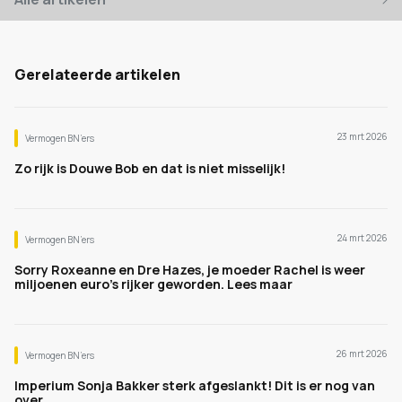
Gerelateerde artikelen
23 mrt 2026
Vermogen BN’ers
Zo rijk is Douwe Bob en dat is niet misselijk!
24 mrt 2026
Vermogen BN’ers
Sorry Roxeanne en Dre Hazes, je moeder Rachel is weer
miljoenen euro's rijker geworden. Lees maar
26 mrt 2026
Vermogen BN’ers
Imperium Sonja Bakker sterk afgeslankt! Dit is er nog van
over.