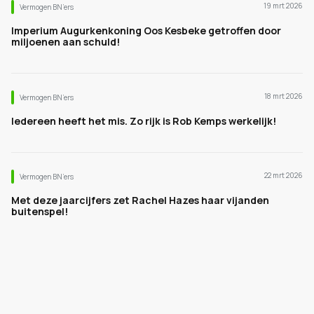
19 mrt 2026
Vermogen BN’ers
Imperium Augurkenkoning Oos Kesbeke getroffen door
miljoenen aan schuld!
18 mrt 2026
Vermogen BN’ers
Iedereen heeft het mis. Zo rijk is Rob Kemps werkelijk!
22 mrt 2026
Vermogen BN’ers
Met deze jaarcijfers zet Rachel Hazes haar vijanden
buitenspel!