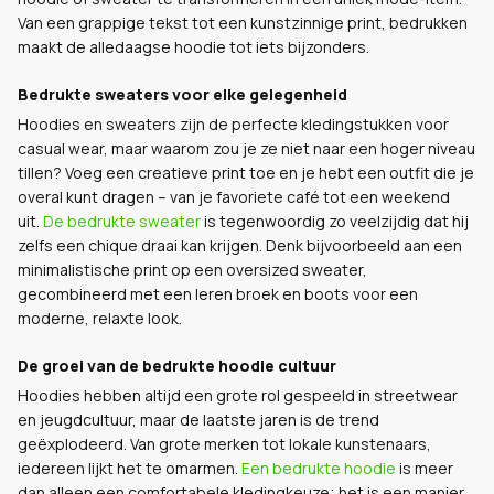
Van een grappige tekst tot een kunstzinnige print, bedrukken
maakt de alledaagse hoodie tot iets bijzonders.
Bedrukte sweaters voor elke gelegenheid
Hoodies en sweaters zijn de perfecte kledingstukken voor
casual wear, maar waarom zou je ze niet naar een hoger niveau
tillen? Voeg een creatieve print toe en je hebt een outfit die je
overal kunt dragen – van je favoriete café tot een weekend
uit.
De bedrukte sweater
is tegenwoordig zo veelzijdig dat hij
zelfs een chique draai kan krijgen. Denk bijvoorbeeld aan een
minimalistische print op een oversized sweater,
gecombineerd met een leren broek en boots voor een
moderne, relaxte look.
De groei van de bedrukte hoodie cultuur
Hoodies hebben altijd een grote rol gespeeld in streetwear
en jeugdcultuur, maar de laatste jaren is de trend
geëxplodeerd. Van grote merken tot lokale kunstenaars,
iedereen lijkt het te omarmen.
Een bedrukte hoodie
is meer
dan alleen een comfortabele kledingkeuze; het is een manier