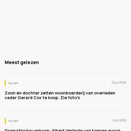
Meest gelezen
10 jul 2026
Huizen
Zoon en dochter zetten woonboerderij van overleden
vader Gerard Cox te koop. Zie foto's
9 jul 2026
Huizen
Dramatische verkoop: Albert Verlinde van tonnen euro's