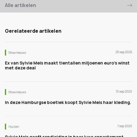
Alle artikelen
Gerelateerde artikelen
25 sep 2025
Shownieuws
Ex van Sylvie Meis maakt tientallen miljoenen euro’s winst
met deze deal
13 sep 2020
Shownieuws
In deze Hamburgse boetiek koopt Sylvie Meis haar kleding.
7 sep 2020
Huizen
Sylvie Meis geeft rondleiding in haar luxe appartement.