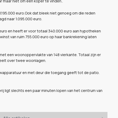
ar maar niet om een koper te vinden..
 1.195.000 euro.Ook dat bleek niet genoeg om die reden
agd naar 1.095.000 euro.
 euro en heeft er voor totaal 340.000 euro aan hypotheken
n winst van ruim 755.000 euro op haar bankrekening laten
 met een woonoppervlakte van 148 vierkante. Totaal zijn er
deelt over twee woonlagen.
uwapparatuur en met deur die toegang geeft tot de patio.
rij ligt slechts een paar minuten lopen van het centrum van