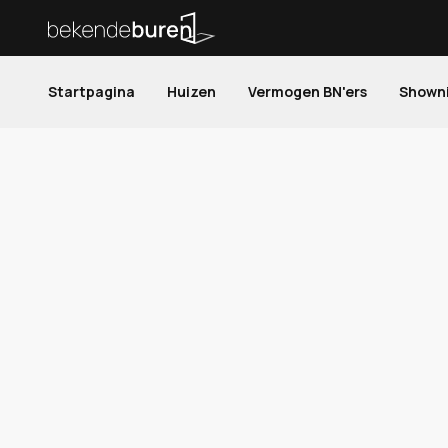
Startpagina
Huizen
Vermogen BN'ers
Shown