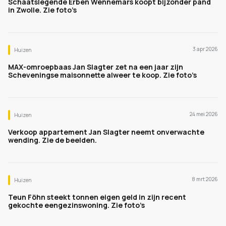
Schaatslegende Erben Wennemars koopt bijzonder pand
in Zwolle. Zie foto’s
3 apr 2026
Huizen
MAX-omroepbaas Jan Slagter zet na een jaar zijn
Scheveningse maisonnette alweer te koop. Zie foto’s
24 mei 2026
Huizen
Verkoop appartement Jan Slagter neemt onverwachte
wending. Zie de beelden.
8 mrt 2026
Huizen
Teun Föhn steekt tonnen eigen geld in zijn recent
gekochte eengezinswoning. Zie foto’s