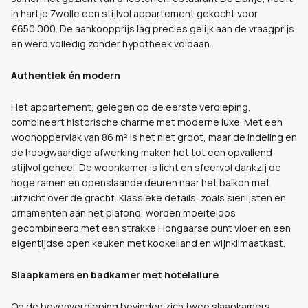
in hartje Zwolle een stijlvol appartement gekocht voor
€650.000. De aankoopprijs lag precies gelijk aan de vraagprijs
en werd volledig zonder hypotheek voldaan.
Authentiek én modern
Het appartement, gelegen op de eerste verdieping,
combineert historische charme met moderne luxe. Met een
woonoppervlak van 86 m² is het niet groot, maar de indeling en
de hoogwaardige afwerking maken het tot een opvallend
stijlvol geheel. De woonkamer is licht en sfeervol dankzij de
hoge ramen en openslaande deuren naar het balkon met
uitzicht over de gracht. Klassieke details, zoals sierlijsten en
ornamenten aan het plafond, worden moeiteloos
gecombineerd met een strakke Hongaarse punt vloer en een
eigentijdse open keuken met kookeiland en wijnklimaatkast.
Slaapkamers en badkamer met hotelallure
Op de bovenverdieping bevinden zich twee slaapkamers,