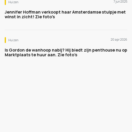
7 jun 2025
Huizen
Jennifer Hoffman verkoopt haar Amsterdamse stulpje met
winst in zicht! Zie foto's
20 apr 2026
Huizen
Is Gordon de wanhoop nabij? Hij biedt zijn penthouse nu op
Marktplaats te huur aan. Zie foto’s