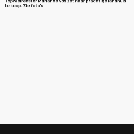
Topwielrenster Marianne Vos zet haar prachtige landhuis
te koop. Zie foto's