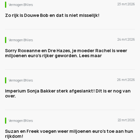
23 mrt 2026
Vermogen BN’ers
Zo rijk is Douwe Bob en dat is niet misselijk!
24 mrt 2026
Vermogen BN’ers
Sorry Roxeanne en Dre Hazes, je moeder Rachel is weer
miljoenen euro's rijker geworden. Lees maar
26 mrt 2026
Vermogen BN’ers
Imperium Sonja Bakker sterk afgeslankt! Dit is er nog van
over.
22 mrt 2026
Vermogen BN’ers
Suzan en Freek voegen weer miljoenen euro's toe aan hun
rijkdom!