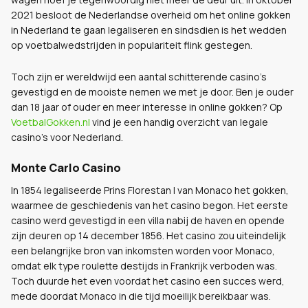
2021 besloot de Nederlandse overheid om het online gokken
in Nederland te gaan legaliseren en sindsdien is het wedden
op voetbalwedstrijden in populariteit flink gestegen.
Toch zijn er wereldwijd een aantal schitterende casino's
gevestigd en de mooiste nemen we met je door. Ben je ouder
dan 18 jaar of ouder en meer interesse in online gokken? Op
VoetbalGokken.nl
vind je een handig overzicht van legale
casino's voor Nederland.
Monte Carlo Casino
In 1854 legaliseerde Prins Florestan I van Monaco het gokken,
waarmee de geschiedenis van het casino begon. Het eerste
casino werd gevestigd in een villa nabij de haven en opende
zijn deuren op 14 december 1856. Het casino zou uiteindelijk
een belangrijke bron van inkomsten worden voor Monaco,
omdat elk type roulette destijds in Frankrijk verboden was.
Toch duurde het even voordat het casino een succes werd,
mede doordat Monaco in die tijd moeilijk bereikbaar was.