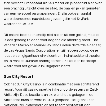
zich bevindt. Dit bestaat uit 340 meter en je beschikt hier over
een prachtig uitzicht over de stad, de baai en je kan genieten
van een heleboel versnaperingen. Er zijn ook een aantal
wereldberoemde nachtclubs gevestigd in het SkyPark,
waaronder Ce La Vi.
Dit casino bestaat namelijk niet alleen uit een gokhal, maar er
is ook genoeg te doen voor degene die afleiding zoekt. The
Venetian Macao en Marina Bay Sands delen dezelfde eigenaar,
de Las Vegas Sands Corporation, en zij hebben ook op deze
locatie een gigantisch winkelcentrum, indrukwekkend theater
en tal van restaurants ondergebracht. Zeker een bezoekje
waard voor het geval je in Singapore bent!
Sun City Resort
Ook het Sun City Casino is in combinatie met een schitterend
resort. Voor dit casino moet je in het noordwesten van Zuid-
Afrika zijn. Deze locatie is uniek, want het is gelegen in de
Afrikaanse bush en werd in 1979 geopend. Het grenst aan
National Park Pilanesberg en het resort bestaat uit vier