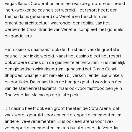
Vegas Sands Corporation en is één van de grootste en meest
indrukwekkende casino's ter wereld. Het resort heeft een
thema dat is gebaseerd op Venetië en beschikt over
prachtige architectuur, waaronder een replica van het
beroemde Canal Grande van Venetië, compleet met gondels
en gondeliers.
Het casino is daarnaast ook de thuisbasis van de grootste
casino-vloer in de wereld. Naast het casino biedt het resort
ook andere opties om de gasten te entertainen. Er is namelijk
een gigantisch winkelcentrum, genaamd het Grand Canal
Shoppes, waar je kunt winkelen bij verschillende luxe winkels
en boetieks. Daarnaast kan de honger gestild worden in één
van de sterrenrestaurants, maar ook voor fastfood ben je in
The Venetian Macao op de juiste plek.
Dit casino heeft ook een groot theater, de CotaiArena, dat
vaak wordt gebruikt voor concerten, sportevenementen en
andere live-evenementen. Er is ook een arena voor live-
vechtsportevenementen en een kunstgalerie, de Venetian