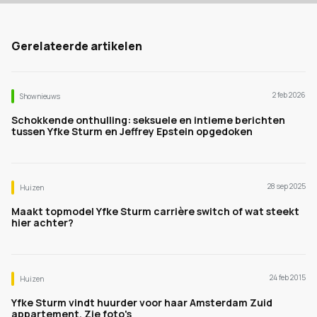
Gerelateerde artikelen
2 feb 2026
Shownieuws
Schokkende onthulling: seksuele en intieme berichten
tussen Yfke Sturm en Jeffrey Epstein opgedoken
28 sep 2025
Huizen
Maakt topmodel Yfke Sturm carrière switch of wat steekt
hier achter?
24 feb 2015
Huizen
Yfke Sturm vindt huurder voor haar Amsterdam Zuid
appartement. Zie foto's