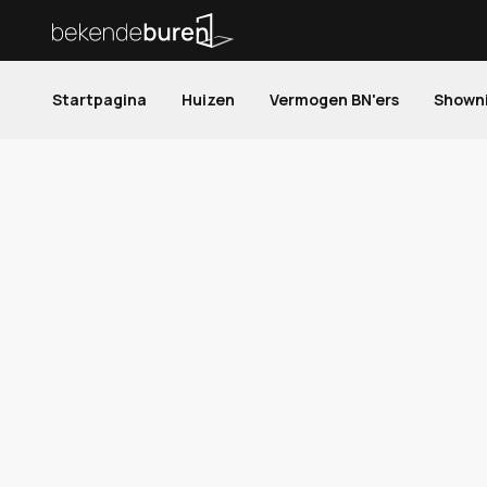
Startpagina
Huizen
Vermogen BN'ers
Shown