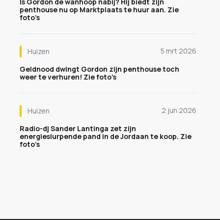
Is Gordon de wanhoop nabij? Hij biedt zijn
penthouse nu op Marktplaats te huur aan. Zie
foto’s
5 mrt 2026
Huizen
Geldnood dwingt Gordon zijn penthouse toch
weer te verhuren! Zie foto’s
2 jun 2026
Huizen
Radio-dj Sander Lantinga zet zijn
energieslurpende pand in de Jordaan te koop. Zie
foto’s