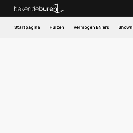
Startpagina
Huizen
Vermogen BN'ers
Shown