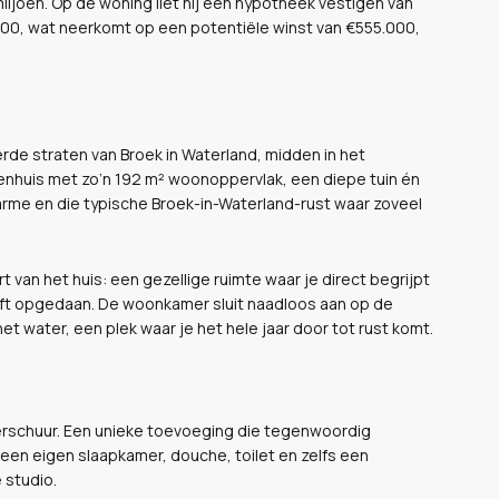
iljoen. Op de woning liet hij een hypotheek vestigen van
.000, wat neerkomt op een potentiële winst van €555.000,
rde straten van Broek in Waterland, midden in het
enhuis met zo’n 192 m² woonoppervlak, een diepe tuin én
arme en die typische Broek-in-Waterland-rust waar zoveel
 van het huis: een gezellige ruimte waar je direct begrijpt
eeft opgedaan. De woonkamer sluit naadloos aan op de
het water, een plek waar je het hele jaar door tot rust komt.
erschuur. Een unieke toevoeging die tegenwoordig
een eigen slaapkamer, douche, toilet en zelfs een
 studio.