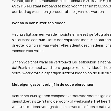
Evenblij kocht het monumentale herenhuis in 2018 voor €1,1 m
€932.115. Nu staat het pand te koop voor maar liefst €1.655
een bedrag waar menig presentator blij van zou worden.
Wonen in een historisch decor
Het huis ligt aan één van de mooiste en meest gefotografee
historische centrum. Het is een vrijstaand monumentaal her
directe ligging aan vaarwater. Alles ademt geschiedenis, ch
mensen voor vallen.
Binnen voelt het warm en vertrouwd. De leefkeuken is het hart
dat Frank hier heel wat diners, gesprekken en tv-ideeën h
serre, waar grote glaspartijen uitzicht bieden op de tuin en 
Met eigen gastenverblijf in de oude eierschuur
Achter het huis ligt een compleet verbouwde voormalige ei
dienstdoet als zelfstandige woon- of werkruimte. Het heeft 
wasruimte. Ideaal voor gasten, thuiswerken of een creatieve