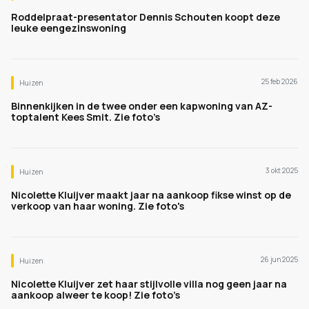
Roddelpraat-presentator Dennis Schouten koopt deze
leuke eengezinswoning
25 feb 2026
Huizen
Binnenkijken in de twee onder een kapwoning van AZ-
toptalent Kees Smit. Zie foto’s
3 okt 2025
Huizen
Nicolette Kluijver maakt jaar na aankoop fikse winst op de
verkoop van haar woning. Zie foto's
26 jun 2025
Huizen
Nicolette Kluijver zet haar stijlvolle villa nog geen jaar na
aankoop alweer te koop! Zie foto’s