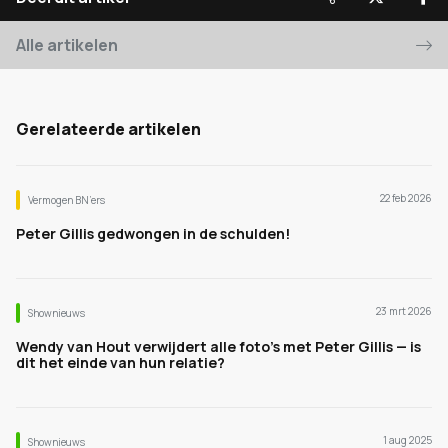
Alle artikelen
Gerelateerde artikelen
22 feb 2026
Vermogen BN’ers
Peter Gillis gedwongen in de schulden!
23 mrt 2026
Shownieuws
Wendy van Hout verwijdert alle foto’s met Peter Gillis — is
dit het einde van hun relatie?
1 aug 2025
Shownieuws