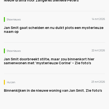
Nieuw drama voor zangeres Sieneke Peters
14 mrt 2026
Shownieuws
Jan Smit gaat scheiden en nu duikt plots een mysterieuze
naam op
22 mrt 2026
Shownieuws
Jan Smit doorbreekt stilte, maar zou binnenkort hier
samenwonen met ‘mysterieuze Corine’ – Zie foto’s
23 mrt 2026
Huizen
Binnenkijken in de nieuwe woning van Jan Smit. Zie foto's