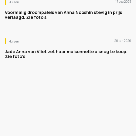
17 dec 2025
Huizen
Voormalig droompaleis van Anna Nooshin stevig in prijs
verlaagd. Zie foto’s
20 jan 2026
Huizen
Jade Anna van Vliet zet haar maisonnette alsnog te koop.
Zie foto's