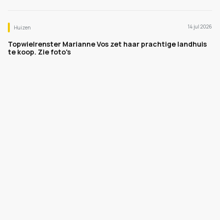
14 jul 2026
Huizen
Topwielrenster Marianne Vos zet haar prachtige landhuis
te koop. Zie foto's