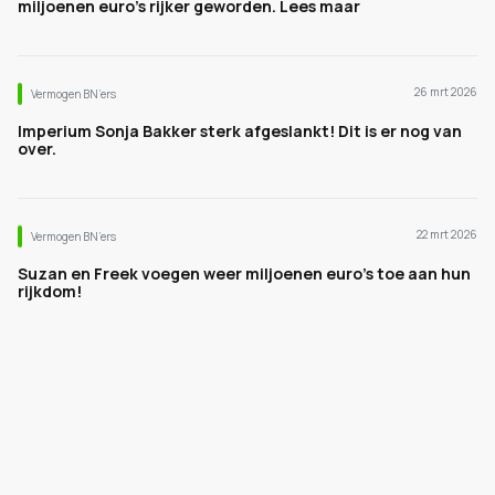
miljoenen euro's rijker geworden. Lees maar
26 mrt 2026
Vermogen BN’ers
Imperium Sonja Bakker sterk afgeslankt! Dit is er nog van
over.
22 mrt 2026
Vermogen BN’ers
Suzan en Freek voegen weer miljoenen euro's toe aan hun
rijkdom!