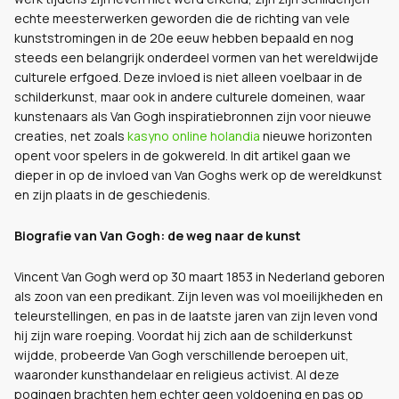
echte meesterwerken geworden die de richting van vele
kunststromingen in de 20e eeuw hebben bepaald en nog
steeds een belangrijk onderdeel vormen van het wereldwijde
culturele erfgoed. Deze invloed is niet alleen voelbaar in de
schilderkunst, maar ook in andere culturele domeinen, waar
kunstenaars als Van Gogh inspiratiebronnen zijn voor nieuwe
creaties, net zoals
kasyno online holandia
nieuwe horizonten
opent voor spelers in de gokwereld. In dit artikel gaan we
dieper in op de invloed van Van Goghs werk op de wereldkunst
en zijn plaats in de geschiedenis.
Biografie van Van Gogh: de weg naar de kunst
Vincent Van Gogh werd op 30 maart 1853 in Nederland geboren
als zoon van een predikant. Zijn leven was vol moeilijkheden en
teleurstellingen, en pas in de laatste jaren van zijn leven vond
hij zijn ware roeping. Voordat hij zich aan de schilderkunst
wijdde, probeerde Van Gogh verschillende beroepen uit,
waaronder kunsthandelaar en religieus activist. Al deze
pogingen brachten hem echter geen voldoening en pas op