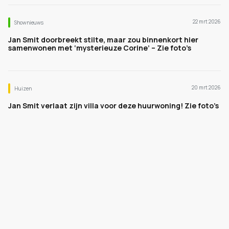
22 mrt 2026
Shownieuws
Jan Smit doorbreekt stilte, maar zou binnenkort hier
samenwonen met ‘mysterieuze Corine’ – Zie foto’s
20 mrt 2026
Huizen
Jan Smit verlaat zijn villa voor deze huurwoning! Zie foto’s