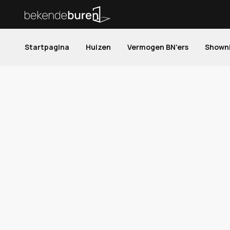
Startpagina
Huizen
Vermogen BN'ers
Shown