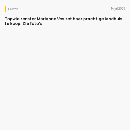
14 jul 2026
Huizen
Topwielrenster Marianne Vos zet haar prachtige landhuis
te koop. Zie foto's