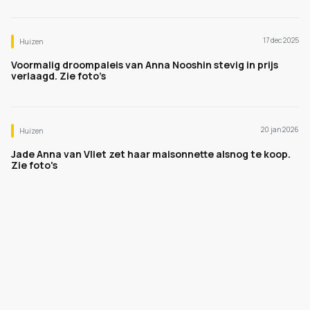
17 dec 2025
Huizen
Voormalig droompaleis van Anna Nooshin stevig in prijs
verlaagd. Zie foto’s
20 jan 2026
Huizen
Jade Anna van Vliet zet haar maisonnette alsnog te koop.
Zie foto's