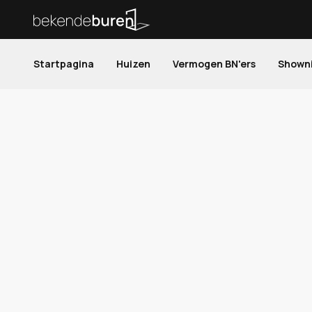
Startpagina
Huizen
Vermogen BN'ers
Shown