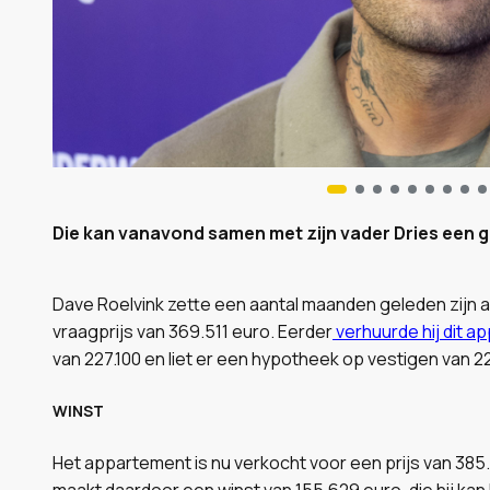
Die kan vanavond samen met zijn vader Dries een go
Dave Roelvink zette een aantal maanden geleden zijn
vraagprijs van 369.511 euro. Eerder
verhuurde hij dit a
van 227.100 en liet er een hypotheek op vestigen van 2
WINST
Het appartement is nu verkocht voor een prijs van 385
maakt daardoor een winst van 155.629 euro, die hij kan 