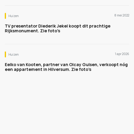
8 mei 2022
Huizen
TV presentator Diederik Jekel koopt dit prachtige
Rijksmonument. Zie foto's
1 apr 2026
Huizen
Eelko van Kooten, partner van Olcay Gulsen, verkoopt nóg
een appartement in Hilversum. Zie foto’s