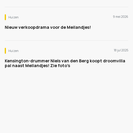
9 mei 2026
Huizen
Nieuw verkoopdrama voor de Meilandjes!
18 jul 2025
Huizen
Kensington-drummer Niels van den Berg koopt droomvilla
pal naast Meilandjes! Zie foto's