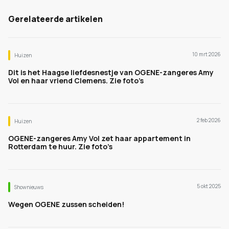
Gerelateerde artikelen
10 mrt 2026
Huizen
Dit is het Haagse liefdesnestje van OGENE-zangeres Amy
Vol en haar vriend Clemens. Zie foto’s
2 feb 2026
Huizen
OGENE-zangeres Amy Vol zet haar appartement in
Rotterdam te huur. Zie foto’s
5 okt 2025
Shownieuws
Wegen OGENE zussen scheiden!