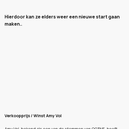
Hierdoor kan ze elders weer een nieuwe start gaan
maken..
Verkoopprijs / Winst Amy Vol
Amy Vol, bekend als een van de stemmen van OG3NE, heeft