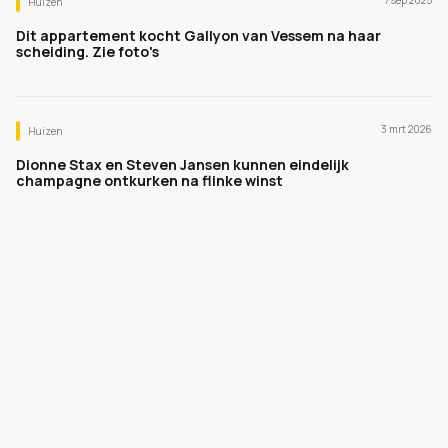
7 sep 2025
Huizen
Dit appartement kocht Gallyon van Vessem na haar
scheiding. Zie foto's
3 mrt 2026
Huizen
Dionne Stax en Steven Jansen kunnen eindelijk
champagne ontkurken na flinke winst