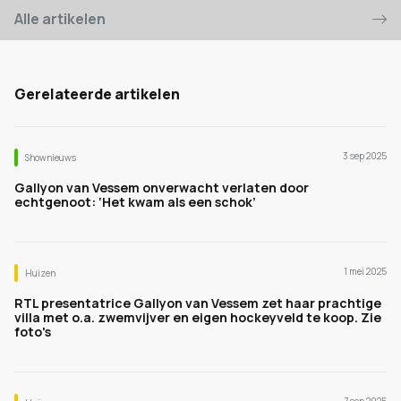
Alle artikelen
Gerelateerde artikelen
3 sep 2025
Shownieuws
Gallyon van Vessem onverwacht verlaten door
echtgenoot: ‘Het kwam als een schok’
1 mei 2025
Huizen
RTL presentatrice Gallyon van Vessem zet haar prachtige
villa met o.a. zwemvijver en eigen hockeyveld te koop. Zie
foto's