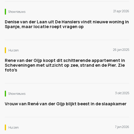
21 apr 2026
Shownieuws
Denise van der Laan uit De Hanslers vindt nieuwe woning in
Spanje, maar locatie roept vragen op
26 jan 2025
Huizen
Rene van der Gijp koopt dit schitterende appartement in
Scheveningen met uitzicht op zee, strand en de Pier. Zie
foto's
3 okt 2025
Shownieuws
Vrouw van René van der Gijp blijkt beest in de slaapkamer
7 jan 2026
Huizen