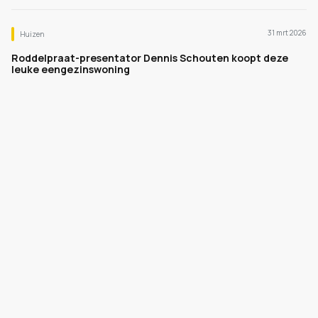
31 mrt 2026
Huizen
Roddelpraat-presentator Dennis Schouten koopt deze
leuke eengezinswoning