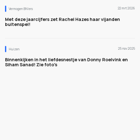
22 mrt 2026
Vermogen BN’ers
Met deze jaarcijfers zet Rachel Hazes haar vijanden
buitenspel!
25 nov 2025
Huizen
Binnenkijken in het liefdesnestje van Donny Roelvink en
Siham Sanad! Zie foto's