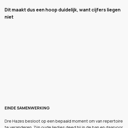
Dit maakt dus een hoop duidelijk, want cijfers liegen
niet
EINDE SAMENWERKING
Dre Hazes besloot op een bepaald moment om van repertoire
te veranderen. Zijn oude liedjes deed hij in de ban en daarvoor