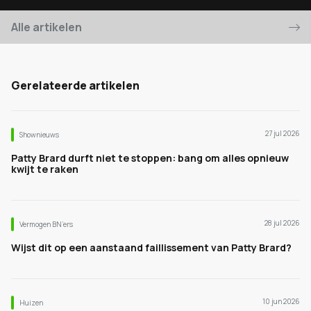
Alle artikelen
Gerelateerde artikelen
27 jul 2026
Shownieuws
Patty Brard durft niet te stoppen: bang om alles opnieuw
kwijt te raken
28 jul 2026
Vermogen BN’ers
Wijst dit op een aanstaand faillissement van Patty Brard?
10 jun 2026
Huizen