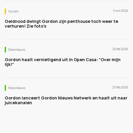
5 mrt 2026
Huizen
Geldnood dwingt Gordon zijn penthouse toch weer te
verhuren! Zie foto’s
25 feb 2026
Shownieuws
Gordon haalt vernietigend uit in Open Casa: “Over mijn
lijk!”
23 feb 2026
Shownieuws
Gordon lanceert Gordon Nieuws Netwerk en haalt uit naar
juicekanalen