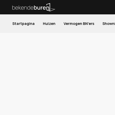
Startpagina
Huizen
Vermogen BN'ers
Shown