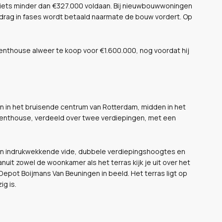
r iets minder dan €327.000 voldaan. Bij nieuwbouwwoningen
drag in fases wordt betaald naarmate de bouw vordert. Op
 penthouse alweer te koop voor €1.600.000, nog voordat hij
 in het bruisende centrum van Rotterdam, midden in het
enthouse, verdeeld over twee verdiepingen, met een
 een indrukwekkende vide, dubbele verdiepingshoogtes en
anuit zowel de woonkamer als het terras kijk je uit over het
epot Boijmans Van Beuningen in beeld. Het terras ligt op
g is.