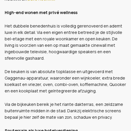
High-end wonen met privé wellness
Het dubbele benedenhuis is volledig gerenoveerd en ademt
luxe in elk detail. Via een eigen entree betreed je de stijlvolle
bel-etage met een royale woonkamer en open keuken. De
living is voorzien van een op maat gemaakte cinewall met
ingebouwde televisie, hoogwaardige speakers en een
sfeervolle gashaard.
De keuken is van absolute topklasse en uitgevoerd met
Gaggenau-apparatuur, waaronder een wijnkoeler, extra brede
koelkast en vriezer, oven, combi-oven, koffiemachine, Quooker
en een kookplaat met geïntegreerde afzuiging.
Via de bijkeuken bereik je het riante dakterras, een zeldzame
buitenruimte midden in de stad. Dankzij elektrische screens
bepaal je hier zelf de mate van zon, schaduw en privacy.
Souterrain als luxe hotelverdieping