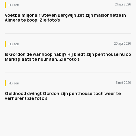
21 apr 2026
Huizen
Voetbalmiljonair Steven Bergwijn zet zijn maisonnette in
Almere te koop. Zie foto’s
20 apr 2026
Huizen
Is Gordon de wanhoop nabij? Hij biedt zijn penthouse nu op
Marktplaats te huur aan. Zie foto’s
5 mrt 2026
Huizen
Geldnood dwingt Gordon zijn penthouse toch weer te
verhuren! Zie foto’s