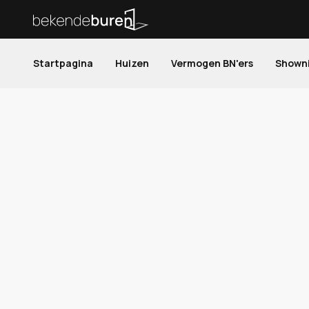
Startpagina
Huizen
Vermogen BN'ers
Shown