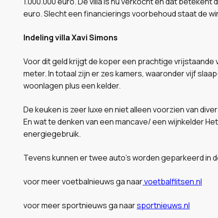
1.000.000 euro. De villa is nu verkocht en dat betekent
euro. Slecht een financierings voorbehoud staat de wi
Indeling villa Xavi Simons
Voor dit geld krijgt de koper een prachtige vrijstaand
meter. In totaal zijn er zes kamers, waaronder vijf slaa
woonlagen plus een kelder.
De keuken is zeer luxe en niet alleen voorzien van div
En wat te denken van een mancave/ een wijnkelder Het e
energiegebruik.
Tevens kunnen er twee auto’s worden geparkeerd in d
voor meer voetbalnieuws ga naar
voetbalflitsen.nl
voor meer sportnieuws ga naar
sportnieuws.nl