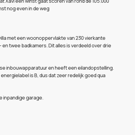
 dat Xavi een winst gaat scoren van rond de 105.000
nst nog even in de weg
e villa met een woonoppervlakte van 230 vierkante
p- en twee badkamers. Dit alles is verdeeld over drie
erse inbouwapparatuur en heeft een eilandopstelling.
nergielabel is B, dus dat zeer redelijk goed qua
e inpandige garage.