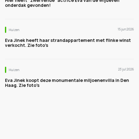
Hier heeft "zwervende" actrice Eva van de Wijdeven
onderdak gevonden!
15 jun 2026
Huizen
Eva Jinek heeft haar strandappartement met flinke winst
verkocht. Zie foto's
23 jul 2026
Huizen
Eva Jinek koopt deze monumentale miljoenenvilla in Den
Haag. Zie foto's