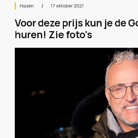
Huizen
17 oktober 2021
Voor deze prijs kun je de 
huren! Zie foto's