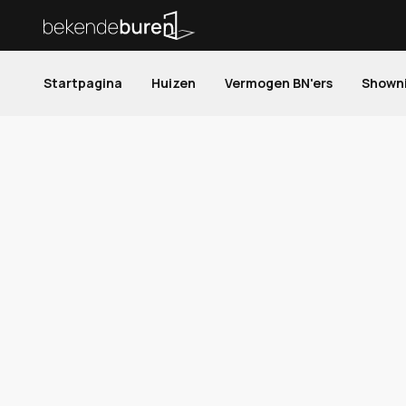
Startpagina
Huizen
Vermogen BN'ers
Shown