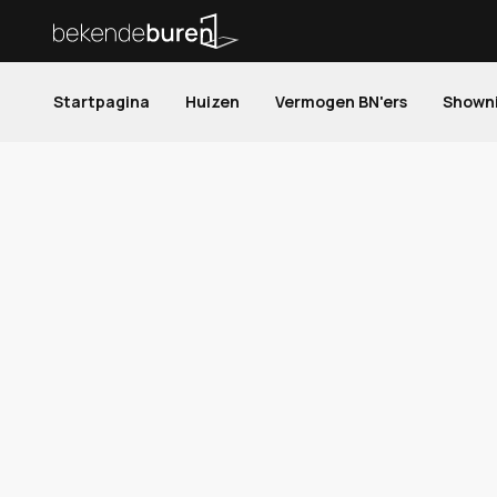
Startpagina
Huizen
Vermogen BN'ers
Shown