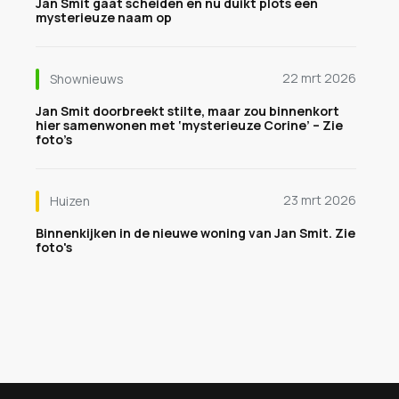
Jan Smit gaat scheiden en nu duikt plots een
mysterieuze naam op
22 mrt 2026
Shownieuws
Jan Smit doorbreekt stilte, maar zou binnenkort
hier samenwonen met ‘mysterieuze Corine’ – Zie
foto’s
23 mrt 2026
Huizen
Binnenkijken in de nieuwe woning van Jan Smit. Zie
foto's