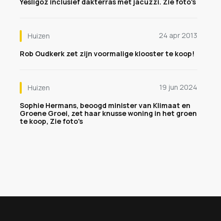
Yesligoz inclusief dakterras met jacuzzi. Zie foto's
24 apr 2013
Huizen
Rob Oudkerk zet zijn voormalige klooster te koop!
19 jun 2024
Huizen
Sophie Hermans, beoogd minister van Klimaat en
Groene Groei, zet haar knusse woning in het groen
te koop, Zie foto's