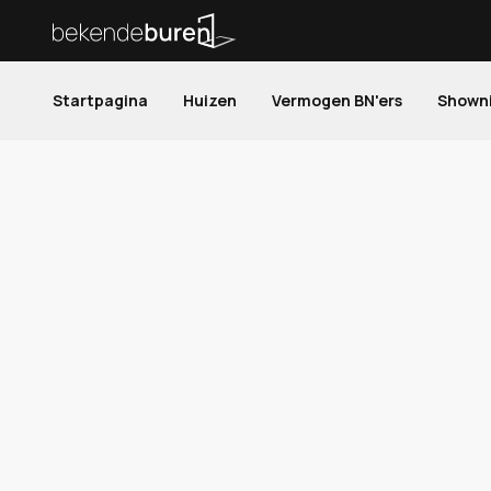
Startpagina
Huizen
Vermogen BN'ers
Shown