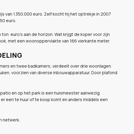
s van 1.350.000 euro. Zelf kocht hij het optrekje in 2007
50 euro.
ton euro's aan de horizon. Wat krijgt de koper voor zijn
s ook, met een woonoppervlakte van 166 vierkante meter.
DELING
amers en twee badkamers, verdeelt over drie woonlagen.
uken, voorzien van diverse inbouwapparatuur. Door plafond
s patio en op het park is een huismeester aanwezig.
e er een te huur of te koop komt en anders middels een
jn netwerk.