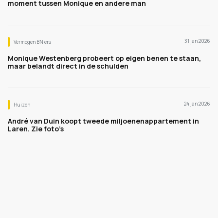
moment tussen Monique en andere man
31 jan 2026
Vermogen BN’ers
Monique Westenberg probeert op eigen benen te staan,
maar belandt direct in de schulden
24 jan 2026
Huizen
André van Duin koopt tweede miljoenenappartement in
Laren. Zie foto’s