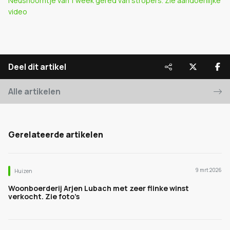
Neushoorntje van 1 week gered van stropers. Zie aandoenlijke
video
Deel dit artikel
Alle artikelen
Gerelateerde artikelen
9 mrt 2026
Huizen
Woonboerderij Arjen Lubach met zeer flinke winst
verkocht. Zie foto’s