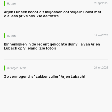
28 apr 2025
Huizen
Arjen Lubach koopt dit miljoenen optrekje in Soest met
o.a. een prive bos. Zie de foto's
14 mei 2025
Huizen
Binnenkijken in de recent gekochte duinvilla van Arjen
Lubach op Vlieland. Zie foto's
24 mrt 2025
Vermogen BN’ers
Zo vermogend is "zakkenvuller" Arjen Lubach!