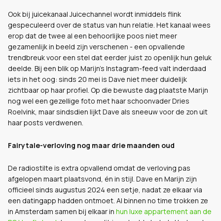
Ook bij juicekanaal Juicechannel wordt inmiddels flink
gespeculeerd over de status van hun relatie. Het kanaal wees
erop dat de twee al een behoorlijke poos niet meer
gezamenlijk in beeld zijn verschenen - een opvallende
trendbreuk voor een stel dat eerder juist zo openlijk hun geluk
deelde. Bij een blik op Marijn's Instagram-feed valt inderdaad
iets in het oog: sinds 20 mei is Dave niet meer duidelijk
zichtbaar op haar profiel. Op die bewuste dag plaatste Marijn
nog wel een gezellige foto met haar schoonvader Dries
Roelvink, maar sindsdien lijkt Dave als sneeuw voor de zon uit
haar posts verdwenen.
Fairytale-verloving nog maar drie maanden oud
De radiostilte is extra opvallend omdat de verloving pas
afgelopen maart plaatsvond, én in stijl. Dave en Marijn zijn
officieel sinds augustus 2024 een setje, nadat ze elkaar via
een datingapp hadden ontmoet. Al binnen no time trokken ze
in Amsterdam samen bij elkaar in
hun luxe appartement aan de