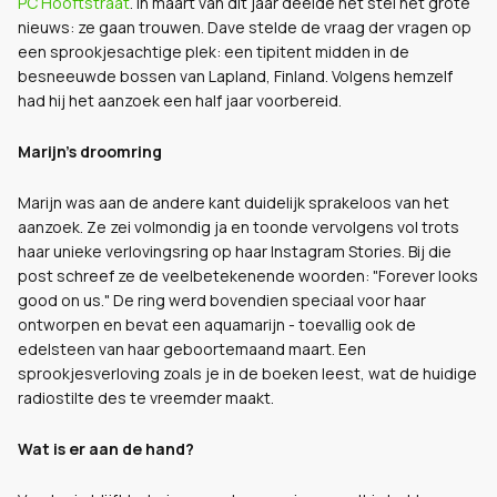
PC Hooftstraat
. In maart van dit jaar deelde het stel het grote
nieuws: ze gaan trouwen. Dave stelde de vraag der vragen op
een sprookjesachtige plek: een tipitent midden in de
besneeuwde bossen van Lapland, Finland. Volgens hemzelf
had hij het aanzoek een half jaar voorbereid.
Marijn's droomring
Marijn was aan de andere kant duidelijk sprakeloos van het
aanzoek. Ze zei volmondig ja en toonde vervolgens vol trots
haar unieke verlovingsring op haar Instagram Stories. Bij die
post schreef ze de veelbetekenende woorden: "Forever looks
good on us." De ring werd bovendien speciaal voor haar
ontworpen en bevat een aquamarijn - toevallig ook de
edelsteen van haar geboortemaand maart. Een
sprookjesverloving zoals je in de boeken leest, wat de huidige
radiostilte des te vreemder maakt.
Wat is er aan de hand?