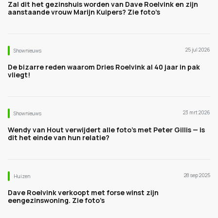
Zal dit het gezinshuis worden van Dave Roelvink en zijn
aanstaande vrouw Marijn Kuipers? Zie foto’s
25 jul 2026
Shownieuws
De bizarre reden waarom Dries Roelvink al 40 jaar in pak
vliegt!
23 mrt 2026
Shownieuws
Wendy van Hout verwijdert alle foto’s met Peter Gillis — is
dit het einde van hun relatie?
28 sep 2025
Huizen
Dave Roelvink verkoopt met forse winst zijn
eengezinswoning. Zie foto’s