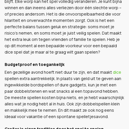
blijft. Elke worp kan het spel volledig veranderen. Je kunt bijna
winnen en dan ineens alles verliezen door één slechte worp –
of precies andersom. Het is die onvoorspelbaarheid die voor
hilariteit en onverwachte momenten zorgt. Ook is het een
perfecte balans tussen geluk en strategie: soms moet je
risico's nemen, en soms moet je juist veilig spelen. Dat maakt
het extra leuk om tegen vrienden of familie te spelen. Heb je
op dit moment al een bepaalde voorkeur voor een bepaald
dice spel dat je maar al te graag wilt gaan spelen?
Budgetproof en toegankelijk
Een gezellige avond hoeft niet duur te zijn, en dat maakt
dice
spellen extra aantrekkelijk. In plaats van geld uit te geven aan
ingewikkelde bordspellen of dure gadgets, kun je met een
paar dobbelstenen en wat snacks al een topavond hebben.
De meeste spellen kosten bijna niets, en je hebt waarschijnlijk
alles wat je nodig hebt al in huis. Ook zijn dobbelspellen klein
en makkelijk mee te nemen. En dit maakt ze ook nog eens
ideaal voor vakantie of een spontane spelletjesavond.
Creëer je eigen tradities door het spel te spelen