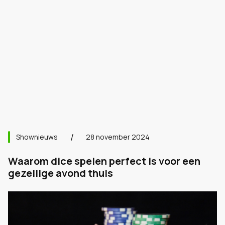
Shownieuws
28 november 2024
Waarom dice spelen perfect is voor een
gezellige avond thuis