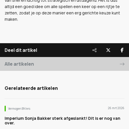
Van snel en luchtig tot strategisch en uitdagend. Het is dus
altijd een goed idee om alle spellen een keer op een rijtje te
zetten, zodat je op deze manier een erg gerichte keuze kunt
maken.
Deel dit artikel
Alle artikelen
Gerelateerde artikelen
26 mrt 2026
Vermogen BN’ers
Imperium Sonja Bakker sterk afgeslankt! Dit is er nog van
over.