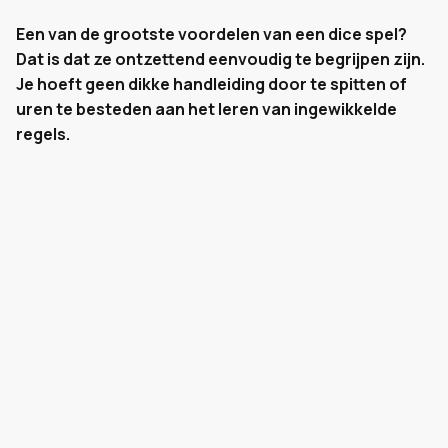
Een van de grootste voordelen van een dice spel?
Dat is dat ze ontzettend eenvoudig te begrijpen zijn.
Je hoeft geen dikke handleiding door te spitten of
uren te besteden aan het leren van ingewikkelde
regels.