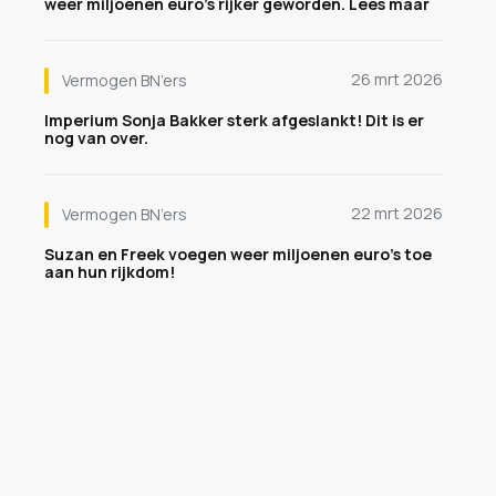
weer miljoenen euro's rijker geworden. Lees maar
26 mrt 2026
Vermogen BN’ers
Imperium Sonja Bakker sterk afgeslankt! Dit is er
nog van over.
22 mrt 2026
Vermogen BN’ers
Suzan en Freek voegen weer miljoenen euro's toe
aan hun rijkdom!