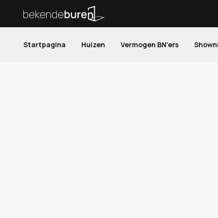
Startpagina
Huizen
Vermogen BN'ers
Shown